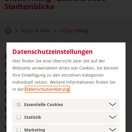
Stadteinblicke
Natur & Aktiv
Urban Hiking
Datenschutzeinstellungen
Beim Urban Hiking streifen
Hier finden Sie eine Übersicht über die auf der
Neugierige nicht durch die Natur,
Webseite verwendeten Arten von Cookies. Sie können
sondern durch den
Ihre Einwilligung zu den einzelnen Kategorien
(Vor-)Stadtdschungel. Der Clou:
individuell setzen. Weitere Informationen finden Sie
in der
Datenschutzerklärung
.
Diese immer beliebtere Form des
Wanderns verbindet sportliche
Essentielle Cookies
Betätigung mit der Erkundung von
Sehenswürdigkeiten und
Statistik
verträumten Stadtvierteln.
Marketing