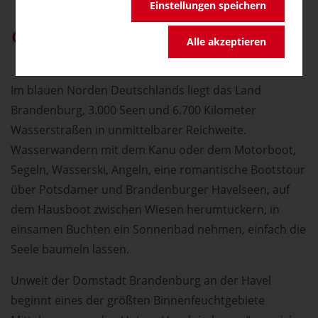
Einstellungen speichern
germany.travel bei Google bevorzugen
Alle akzeptieren
Im blauen Norden Deutschlands liegt das Land
Brandenburg, 3.000 Seen und 6.700 Kilometer
Wasserstraßen in unmittelbarer Reichweite.
Wasserwandern mit dem Kanu oder dem Motorboot,
Segeln, Wasserski, Angeln, eine romantische Bootstour
über Potsdamer und Brandenburger Havelseen, auf
dem Hausboot zwischen Wiesen herumtuckern, in
einsamen Buchten ein Sonnenbad nehmen, einfach die
Seele baumeln lassen.
Unweit der Domstadt Brandenburg an der Havel
beginnt eines der größten Binnenfeuchtgebiete