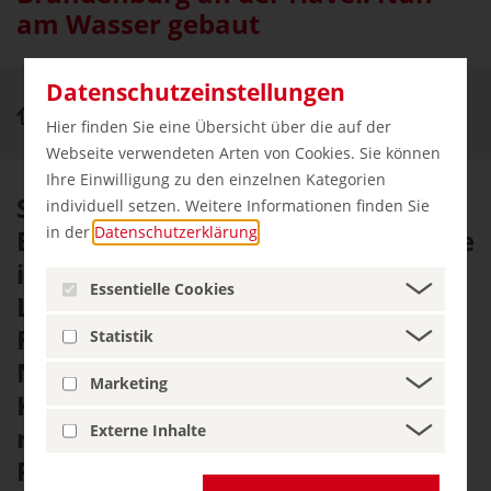
am Wasser gebaut
Datenschutzeinstellungen
Städte & Kultur
Brandenburg
Hier finden Sie eine Übersicht über die auf der
Webseite verwendeten Arten von Cookies. Sie können
Ihre Einwilligung zu den einzelnen Kategorien
Sich im wasserreichsten
individuell setzen. Weitere Informationen finden Sie
in der
Datenschutzerklärung
.
Bundesland als Wassersportler wie
im Paradies zu fühlen, ist ein
Essentielle Cookies
Leichtes. Viele unberührte
Flussarme bieten spannende
Statistik
Naturexpeditionen. Und die 7000
Marketing
Kilometer ausgebauten Radwege
Externe Inhalte
rufen förmlich nach einer
Radpartie durch Stadt und Land.