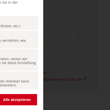
 Sie in der
listen, etc.)
u verstehen, wie
eten, setzen wir
Sie diese Einstellung
Webseite:
www.uebersee-museum.de
 Der Anbieter kann
Anbieters.
Alle akzeptieren