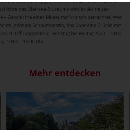
hema Globalisierung greift die Schau „Erleben, was die
eschichte des Übersee-Museums wird in der neuen
e – Geschichte eines Museums“ kritisch betrachtet. Wer
hte, geht ins Schaumagazin, das über eine Brücke mit
ist. Öffnungszeiten: Dienstag bis Freitag: 9.00 – 18.00
g: 10.00 – 18.00 Uhr
Mehr entdecken