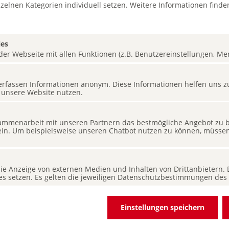
zelnen Kategorien individuell setzen. Weitere Informationen finden
ter einem Dach.
ies
Google bevorzugen
er Webseite mit allen Funktionen (z.B. Benutzereinstellungen, Merk
s erfassen Informationen anonym. Diese Informationen helfen uns z
 insgesamt 1,1 Millionen Exponate. Die Liebe zum
 unsere Website nutzen.
rung der Ausstellungsstücke in dem altehrwürdigen
dgang durch das Museum zu einem echten Erlebnis.
mmenarbeit mit unseren Partnern das bestmögliche Angebot zu bi
r in die schillernde Unterwasserwelt Ozeaniens ein,
ein. Um beispielsweise unseren Chatbot nutzen zu können, müssen 
nent der Gegensätze zwischen pulsierenden Mega-
Ruhe und Tradition. Im Bereich Afrika können sie die
 die Anzeige von externen Medien und Inhalten von Drittanbietern.
unden, den Großtieren der Savanne nahe kommen
ies setzen. Es gelten die jeweiligen Datenschutzbestimmungen des 
Mumie des Priesters Harsiese bewundern.
Nord- und Südamerikas, der präkolumbische Goldschatz
Einstellungen speichern
 Amazonas werden dagegen im Bereich Amerika