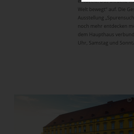
entdeckt. Das aktuelle T
Welt bewegt“ auf. Die G
Ausstellung „Spurensuch
noch mehr entdecken möc
dem Haupthaus verbunden 
Uhr, Samstag und Sonnta