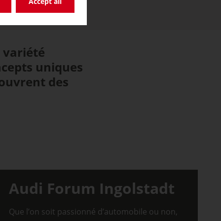
Accept all
 variété
oncepts uniques
 ouvrent des
Audi Forum Ingolstadt
Que l’on soit passionné d’automobile ou non,