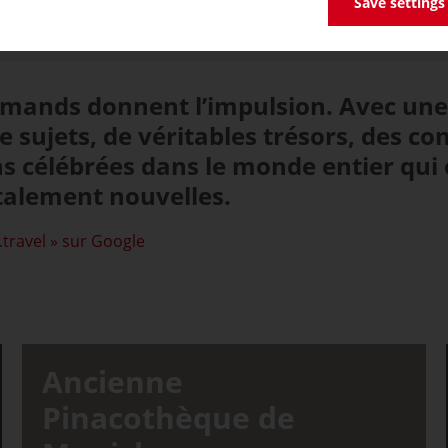
Save settings
emands donnent l’impulsion. Avec une
 sujets, de véritables trésors, des c
ons célébrées dans le monde entier qui
talement nouvelles.
.travel » sur Google
Ancienne
Pinacothèque de