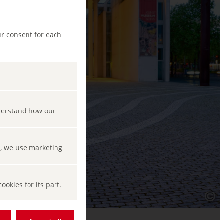
ur consent for each
nderstand how our
s, we use marketing
okies for its part.