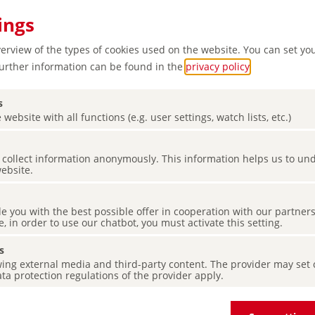
ings
verview of the types of cookies used on the website. You can set yo
Further information can be found in the
privacy policy
.
s
 website with all functions (e.g. user settings, watch lists, etc.)
es collect information anonymously. This information helps us to u
tonner
website.
de you with the best possible offer in cooperation with our partner
e, in order to use our chatbot, you must activate this setting.
s
ing external media and third-party content. The provider may set co
ta protection regulations of the provider apply.