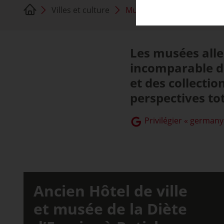
Villes et culture
Musées
Les musées all
incomparable de
et des collecti
perspectives to
Privilégier « germany
Ancien Hôtel de ville
et musée de la Diète