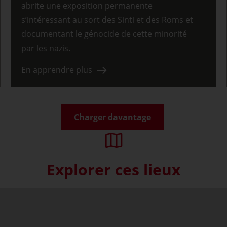
abrite une exposition permanente
s’intéressant au sort des Sinti et des Roms et
documentant le génocide de cette minorité
par les nazis.
En apprendre plus
Charger davantage
Explorer ces lieux
Skip interactive map (Not acce