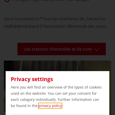
Vous trouverez
ici
tous les membres de „Deutsche
Heilbäderverband (l'Association allemande des spas).
Les stations thermales et de cure
Privacy settings
Here you will find an overview of the types of cookies
used on the website. You can set your consent for
each category individually. Further information can
be found in the
privacy policy
.