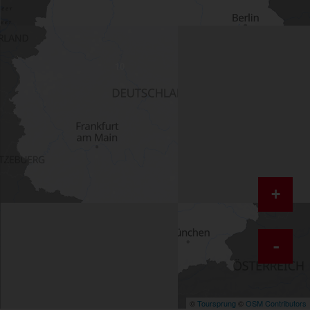
10
+
-
©
Toursprung
©
OSM Contributors