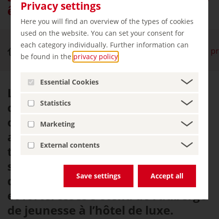
Privacy settings
être logés comme des rois
Here you will find an overview of the types of cookies
used on the website. You can set your consent for
each category individually. Further information can
Châteaux et palais
Se restaurer comme des pri
be found in the
privacy policy
.
Essential Cookies
Les édifices prestigieux où les
Statistics
chevaliers, princes et rois dînaient
ou dormaient autrefois proposent
Marketing
aujourd’hui le gîte ou le couvert à
External contents
tous, peu importe que l’on ait le
sang bleu ou non. L’offre
Save settings
Accept all
d’hébergement dans les châteaux
et forteresses s’étend de l’auberge
de jeunesse à l’hôtel de luxe.