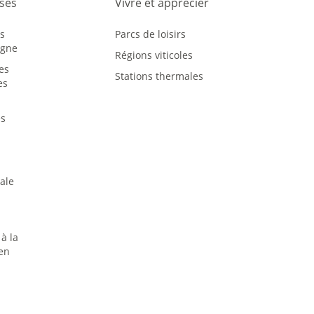
sses
Vivre et apprécier
us
Parcs de loisirs
agne
Régions viticoles
des
Stations thermales
es
es
iale
à la
en
s