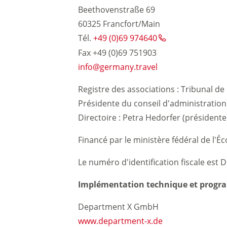
Beethovenstraße 69
60325 Francfort/Main
Tél.
+49 (0)69 974640
Voyage durable
Fax +49 (0)69 751903
info
germany.travel
Voyageurs à mobilité réduite
Registre des associations : Tribunal de 
Présidente du conseil d'administration 
Directoire : Petra Hedorfer (présidente
Financé par le ministère fédéral de l'
Le numéro d'identification fiscale est 
Implémentation technique et progr
Department X GmbH
www.department-x.de