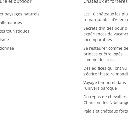
ure et outdoor
Châteaux et fortere
 et paysages naturels
Les 16 châteaux les pl
remarquables d’Allem
s allemandes
Secrets d’initiés pour 
es touristiques
expériences de vacanc
lisme
incomparables
donnée
Se restaurer comme d
princes et être logés
comme des rois
Des édifices qui ont vu
s’écrire l’histoire mond
Voyage temporel dans
l’univers baroque
Du repas de chevaliers 
Chanson des Nibelung
Palais et châteaux fort