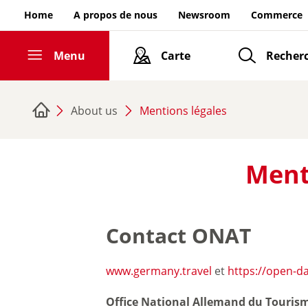
Aller au contenu de la page
Home
A propos de nous
Newsroom
Commerce
Menu
Carte
Recher
age d’accueil
Inspiring Germany
About us
Mentions légales
illes et culture
Menti
Nature et outdoor
Châteaux et palais
Contact ONAT
ivre et apprécier
www.germany.travel
et
https://open-d
Office National Allemand du Touris
Actualités marquantes