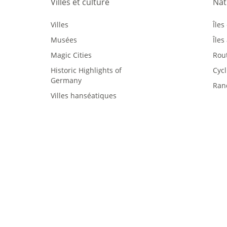
Villes et culture
Nat
Villes
Îles
Musées
Île
Magic Cities
Rout
Historic Highlights of
Cyc
Germany
Ran
Villes hanséatiques
ALC
tats fédéraux
Newsroom
Commerce
 propos de nous