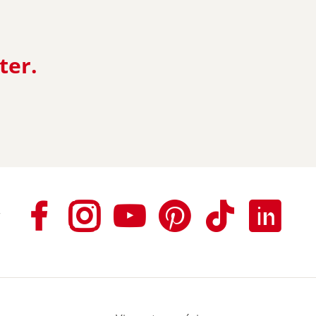
ter.
r