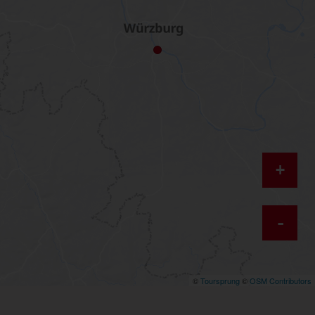
+
-
©
Toursprung
©
OSM Contributors