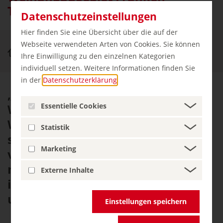
Tradition und Moderne
Datenschutzeinstellungen
Hier finden Sie eine Übersicht über die auf der
Webseite verwendeten Arten von Cookies. Sie können
Erleben & Genießen
Franken
Ihre Einwilligung zu den einzelnen Kategorien
individuell setzen. Weitere Informationen finden Sie
in der
Datenschutzerklärung
.
„Sende mir noch einige
Essentielle Cookies
Würzburger, denn kein anderer
Wein will mir schmecken“,
Statistik
schwärmte bereits Goethe. Heute
Marketing
verkörpert Franken eine der
modernsten Weinregionen mit
Externe Inhalte
internationalen Spitzenweinen
und moderner Weinarchitektur.
Einstellungen speichern