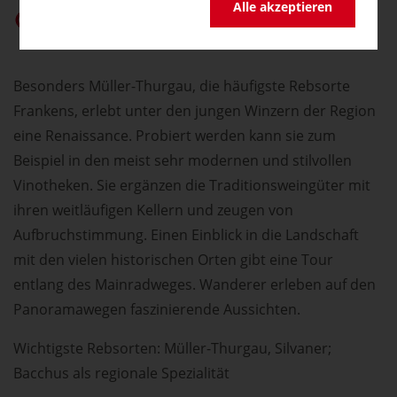
Alle akzeptieren
germany.travel bei Google bevorzugen
Besonders Müller-Thurgau, die häufigste Rebsorte
Frankens, erlebt unter den jungen Winzern der Region
eine Renaissance. Probiert werden kann sie zum
Beispiel in den meist sehr modernen und stilvollen
Vinotheken. Sie ergänzen die Traditionsweingüter mit
ihren weitläufigen Kellern und zeugen von
Aufbruchstimmung. Einen Einblick in die Landschaft
mit den vielen historischen Orten gibt eine Tour
entlang des Mainradweges. Wanderer erleben auf den
Panoramawegen faszinierende Aussichten.
Wichtigste Rebsorten: Müller-Thurgau, Silvaner;
Bacchus als regionale Spezialität