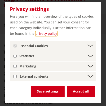
tradition et modernité
Privacy settings
Here you will find an overview of the types of cookies
used on the website. You can set your consent for
Vivre et apprécier
Franconie
each category individually. Further information can
be found in the
privacy policy
.
« Envoie-moi encore un peu de
Essential Cookies
Würzburger, car aucun autre vin
Statistics
ne me sied », déclarait déjà
Goethe. La Franconie est
Marketing
aujourd’hui l’une des régions
External contents
viticoles les plus en pointe, avec
ses vins raffinés de renommée
Save settings
Accept all
internationale et son architecture
viticole moderne.