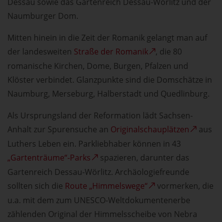
Dessau sowie das Gartenreich Dessau-Wörlitz und der
Naumburger Dom.
Mitten hinein in die Zeit der Romanik gelangt man auf
der landesweiten
Straße der Romanik
, die 80
romanische Kirchen, Dome, Burgen, Pfalzen und
Klöster verbindet. Glanzpunkte sind die Domschätze in
Naumburg, Merseburg, Halberstadt und Quedlinburg.
Als Ursprungsland der Reformation lädt Sachsen-
Anhalt zur Spurensuche an
Originalschauplätzen
aus
Luthers Leben ein. Parkliebhaber können in 43
„Gartenträume“-Parks
spazieren, darunter das
Gartenreich Dessau-Wörlitz. Archäologiefreunde
sollten sich die
Route „Himmelswege“
vormerken, die
u.a. mit dem zum UNESCO-Weltdokumentenerbe
zählenden Original der Himmelsscheibe von Nebra