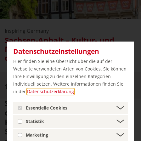
Inspiring Germany
Sachsen-Anhalt – Kultur- und
Naturerlebnisse im Kernland
Datenschutzeinstellungen
deutscher Geschichte
Hier finden Sie eine Übersicht über die auf der
Webseite verwendeten Arten von Cookies. Sie können
Ihre Einwilligung zu den einzelnen Kategorien
individuell setzen. Weitere Informationen finden Sie
Inspiring Germany
Sachsen-Anhalt
in der
Datenschutzerklärung
.
Sachsen-Anhalt gilt als Kernland
Essentielle Cookies
deutscher Geschichte und heißt
Kulturinteressierte willkommen,
Statistik
Sehenswertes von Weltrang zu
Marketing
entdecken. Groß ist die Auswahl