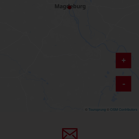
+
-
©
Toursprung
©
OSM Contributors