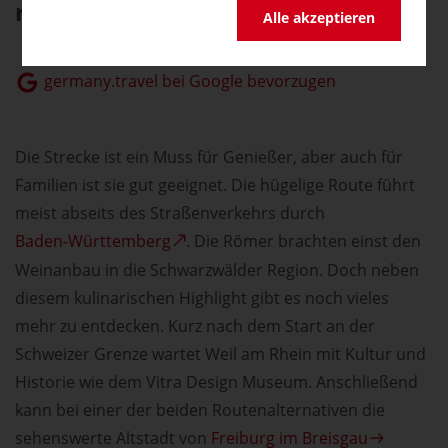
regionalen Produkte ein.
Alle akzeptieren
germany.travel bei Google bevorzugen
Die Strecke ist ein Muss für Genießer, aber auch für
Familien ist sie gut geeignet. Die hügelige Route führt
meist abseits des Straßenverkehrs durch
Baden-Württemberg
. Die Römer brachten einst den
Weinanbau in die Schwarzwälder Region. Doch neben
diesem kulinarischen Highlight gibt es noch vieles
mehr zu entdecken. Kurz nach dem Start an der
Schweizer Grenze wartet Weil am Rhein mit Kultur und
Historie wie dem Vitra Design Museum. Anschließend
kann bei einer der beiden Routenalternativen die
sehenswerte Altstadt von
Freiburg im Breisgau