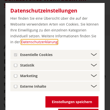
Südwesten
Datenschutzeinstellungen
Hier finden Sie eine Übersicht über die auf der
Webseite verwendeten Arten von Cookies. Sie können
Natur & Aktiv
Badischer Weinradweg
Ihre Einwilligung zu den einzelnen Kategorien
individuell setzen. Weitere Informationen finden Sie
in der
Datenschutzerklärung
.
Auf dem Badischen Weinradweg,
im sonnenreichen Südwesten
Essentielle Cookies
Deutschlands, ist der Name
Statistik
Programm. Weinreben reihen sich
aneinander, ebenso wie zahlreiche
Marketing
regionale Winzer. Neben der
Externe Inhalte
malerischen Landschaft laden
diese immer wieder zur Rast mit
Einstellungen speichern
Verköstigung von Wein und