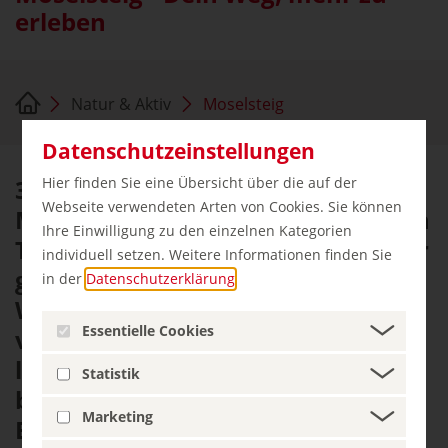
erleben
Natur & Aktiv
Moselsteig
Datenschutzeinstellungen
365 Kilometer lang ist der
Hier finden Sie eine Übersicht über die auf der
Webseite verwendeten Arten von Cookies. Sie können
Moselsteig, man könnte also jeden
Ihre Einwilligung zu den einzelnen Kategorien
Tag im Jahr genau einen Kilometer
individuell setzen. Weitere Informationen finden Sie
gehen. Auf 24 Etappen folgt der
in der
Datenschutzerklärung
.
Wanderweg dem Lauf der Mosel
Essentielle Cookies
vom deutsch-französisch-
luxemburgischen Dreiländereck
Statistik
bis zur Mündung am Deutschen
Marketing
Eck in Koblenz.