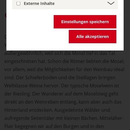
Externe Inhalte
germany.travel bei Google bevorzugen
Einstellungen speichern
Die phantastische Flusslandschaft mit ihren
Alle akzeptieren
Weinbergen und imposanten Burgen ist
außergewöhnlich, weil sich die Mosel tief in das Tal
eingeschnitten hat. Schon die Römer liebten die Mosel,
vor allem, weil die Möglichkeiten für den Weinbau ideal
sind. Der Schieferboden und die Steillagen bringen
Weltklasse-Weine hervor. Der typische Moselwein ist
der Riesling. Der Wanderer auf dem Moselsteig geht
direkt an den Weinreben entlang, kann aber auch das
Hinterland entdecken. Ausgedehnte Wälder und
aufregende Seitentäler mit kleinen Bächen. Mittelalter-
Flair begegnen wir auf den Burgen und in den