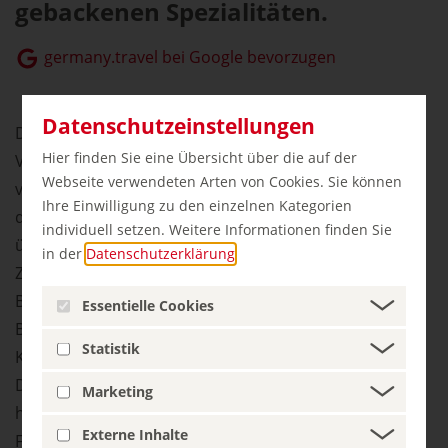
gebackenen Spezialitäten.
germany.travel bei Google bevorzugen
Datenschutzeinstellungen
Die geographischen und klimatischen
Hier finden Sie eine Übersicht über die auf der
Voraussetzungen, aber auch die belebte Geschichte
Webseite verwendeten Arten von Cookies. Sie können
von Deutschlands unterschiedlichen Regionen prägen
Ihre Einwilligung zu den einzelnen Kategorien
die Brotkultur. Von der weltbekannten Laugenbrezel,
individuell setzen. Weitere Informationen finden Sie
über gehaltvolle Vollkorn- und Mischbrote bis hin zu
in der
Datenschutzerklärung
.
Zwieback oder Pumpernickel – Deutschlands
Brotkultur hält für jeden Geschmack das passende
Essentielle Cookies
Brot bereit. Dabei kommen nicht nur verschiedene
Statistik
Kornsorten – darunter vor allem Weizen, Roggen und
Dinkel - zum Einsatz, sondern auch über Generationen
Marketing
hinweg weitergegebene Methoden zum Einsatz. Auch
Externe Inhalte
Fans süßer Geschmackserlebnisse haben bei der