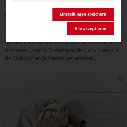
riesigen Auswahl von verführerischen Gebäck die Qual
der Wahl: Hamburger Franzbrötchen, Berliner Krapfen
Einstellungen speichern
oder der weltberühmte Dresdner Stollen sind nur
Alle akzeptieren
einige Beispiele.
Sie haben Lust auf eine Kostprobe? Dann probieren Sie
doch eines unser 16 Brotrezepte, die Sie kulinarisch in
die 16 deutschen Bundesländer versetzen.