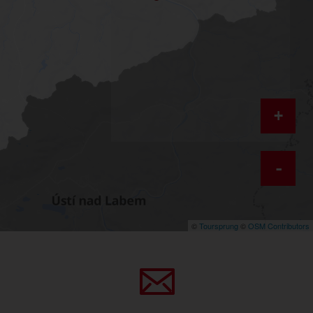
+
-
©
Toursprung
©
OSM Contributors