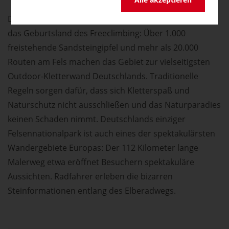
Der Nationalpark Sächsische Schweiz ist nicht zufällig
das Geburtsland des Freeclimbing: Über 1.000
freistehende Sandsteingipfel und mehr als 20.000
Routen am Fels machen das Gebiet zur vielseitigsten
Outdoor-Kletterwand Deutschlands. Traditionelle
Regeln sorgen dafür, dass sich Kletterspaß und
Naturschutz nicht ausschließen und das Naturparadies
keinen Schaden nimmt. Deutschlands einziger
Felsennationalpark ist auch eines der spektakulärsten
Wandergebiete Europas: Der 112 Kilometer lange
Malerweg etwa eröffnet Besuchern spektakuläre
Aussichten. Radfahrer erleben die bizarren
Steinformationen entlang des Elberadwegs.