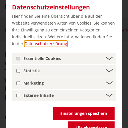
Nationalpark Sächsische Schweiz
Datenschutzeinstellungen
Hier finden Sie eine Übersicht über die auf der
Webseite verwendeten Arten von Cookies. Sie können
Natur & Aktiv
Nationalpark Sächsische Schwei
Ihre Einwilligung zu den einzelnen Kategorien
individuell setzen. Weitere Informationen finden Sie
in der
Datenschutzerklärung
.
Nur ein paar Zugstationen südlich
Essentielle Cookies
von Dresden, an der Grenze zu
Tschechien, öffnet sich
Statistik
Wanderern, Bergsteigern und
Marketing
Naturliebhabern eine zerklüftete
Felsenwelt der Superlative.
Externe Inhalte
Einstellungen speichern
germany.travel bei Google bevorzugen
Alle akzeptieren