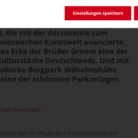
Einstellungen speichern
dt, die mit der documenta zum
enössischen Kunstwelt avancierte,
das Erbe der Brüder Grimm eine der
ulturstädte Deutschlands. Und mit
lterbe Bergpark Wilhelmshöhe
h eine der schönsten Parkanlagen
Google bevorzugen
derpaar, das vor 200 Jahren in Kassel lebte und dort