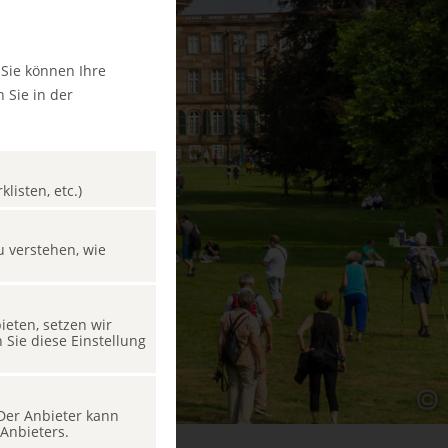
 Sie können Ihre
 Sie in der
listen, etc.)
u verstehen, wie
eten, setzen wir
Sie diese Einstellung
 Der Anbieter kann
Anbieters.