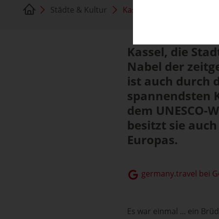
Städte & Kultur
Kassel
Kassel, die Sta
Nabel der zeitg
ist auch durch 
spannendsten K
dem UNESCO-We
besitzt sie auc
Europas.
germany.travel bei 
Es war einmal ... ein Brü