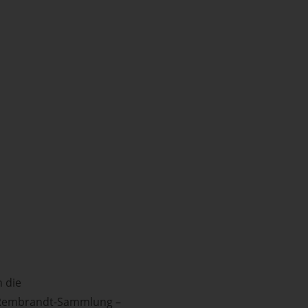
h die
n Rembrandt-Sammlung –