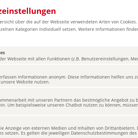
einstellungen
bersicht über die auf der Webseite verwendeten Arten von Cookies.
zelnen Kategorien individuell setzen. Weitere Informationen finden
ies
er Webseite mit allen Funktionen (z.B. Benutzereinstellungen, Merk
twerk
s erfassen Informationen anonym. Diese Informationen helfen uns z
 unsere Website nutzen.
mmenarbeit mit unseren Partnern das bestmögliche Angebot zu bi
ein. Um beispielsweise unseren Chatbot nutzen zu können, müssen 
 die Anzeige von externen Medien und Inhalten von Drittanbietern.
ies setzen. Es gelten die jeweiligen Datenschutzbestimmungen des 