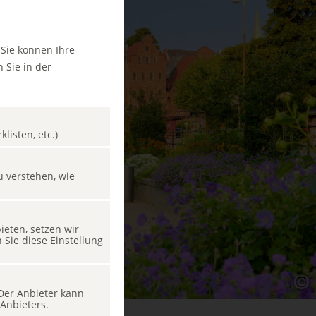
 Sie können Ihre
 Sie in der
listen, etc.)
u verstehen, wie
eten, setzen wir
Sie diese Einstellung
 Der Anbieter kann
Anbieters.