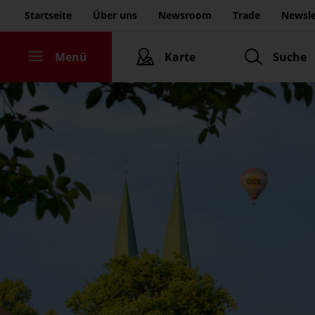
Zum Seiteninhalt gehen
Startseite
Über uns
Newsroom
Trade
Newsle
Menü
Karte
Suche
tartseite
Inspiring Germany
Städte & Kultur
Natur & Aktiv
Schlösser & Burgen
Erleben & Genießen
ktuelle Highlights