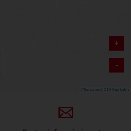
+
-
©
Toursprung
©
OSM Contributors