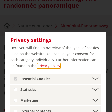
randonnée panoramique
Nature et outdoor
Altmühltal-Panoramaweg
Privacy settings
La vallée de l'Altmühl est un
Here you will find an overview of the types of cookies
paradis pour les randonneurs. Sur
used on the website. You can set your consent for
each category individually. Further information can
ce chemin, on peut savourer un
be found in the
privacy policy
.
paysage typiquement bavarois. Il y
a certes des montées abruptes,
Essential Cookies
mais également beaucoup
Statistics
d'occasions de se détendre.
Marketing
Privilégier « germany.travel » sur Google
External contents