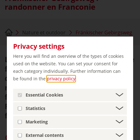
randonner en Franconie
Nature et outdoor
Fränkischer Gebirgsweg
Privacy settings
Here you will find an overview of the types of cookies
Le Fränkischer Gebirgsweg est une
used on the website. You can set your consent for
formidable composition pédestre
each category individually. Further information can
qui réunit les trois massifs de
be found in the
privacy policy
.
montagnes moyennes que sont la
forêt de Franconie, le
Essential Cookies
Fichtelgebirge et la Suisse
Statistics
franconienne.
Marketing
External contents
Privilégier « germany.travel » sur Google