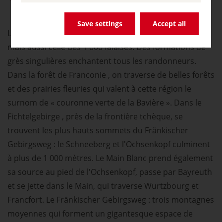
Save settings
Accept all
La Suisse franconienne est la région des 1 000 grottes,
mais aussi celle des 1 000 falaises. Des formations de
grès singulières enchantent tous les randonneurs.
Dans la forêt de Franconie , on traverse de belles forêts
et des prairies fleuries qui valent à cette région le
surnom de « couronne verte de la Bavière ». Dans le
Fichtelgebirge , près de la frontière tchèque, se
trouvent les plus hauts sommets du Fränkischer
Gebirgsweg : le Schneeberg et l'Ochsenkopf culminent
à plus de 1 000 mètres. Le Main Blanc prend également
sa source au pied de l'Ochsenkopf, passe par Bayreuth
et se jette dans le Main, qui traverse Wurtzbourg et
Francfort. Le Fränkischer Gebirgsweg : trois montagnes
moyennes qui forment un gigantesque espace de