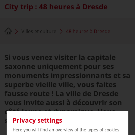
City trip : 48 heures à Dresde
Villes et culture
48 heures à Dresde
Si vous venez visiter la capitale
saxonne uniquement pour ses
monuments impressionnants et sa
superbe vieille ville, vous faites
fausse route ! La ville de Dresde
vous invite aussi à découvrir son
côté jeune et dynamique. Vous
saurez tout dans cet article.
Privacy settings
Here you will find an overview of the types of cookies