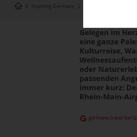
Inspiring Germany
Hessen
Gelegen im Her
eine ganze Pale
Kulturreise, W
Wellnessaufenth
oder Naturerleb
passenden Ange
immer kurz: De
Rhein-Main-Airp
germany.travel bei 