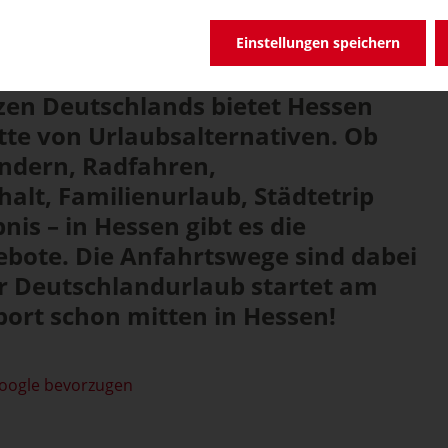
Einstellungen speichern
zen Deutschlands bietet Hessen
tte von Urlaubsalternativen. Ob
andern, Radfahren,
alt, Familienurlaub, Städtetrip
nis – in Hessen gibt es die
bote. Die Anfahrtswege sind dabei
r Deutschlandurlaub startet am
ort schon mitten in Hessen!
Google bevorzugen