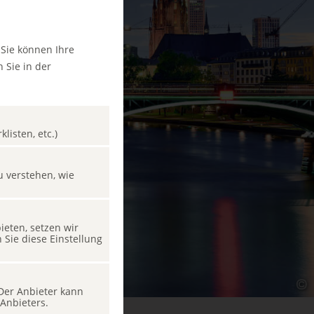
 Sie können Ihre
 Sie in der
listen, etc.)
u verstehen, wie
eten, setzen wir
Sie diese Einstellung
 Der Anbieter kann
Anbieters.