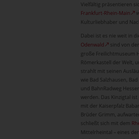
Vielfältig präsentieren 
Frankfurt-Rhein-Main
w
Kulturliebhaber und Nac
Dabei ist es nie weit in d
Odenwald
sind von der
große Freilichtmuseum H
Römerkastell der Welt, 
strahlt mit seinen Auslä
wie Bad Salzhausen, Bad 
und BahnRadweg Hessen, 
werden. Das Kinzigtal ist
mit der Kaiserpfalz Bab
Brüder Grimm, aufwarten
schließt sich mit dem
Rh
Mittelrheintal – eines 