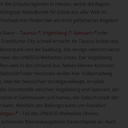
sich die Urlaubsregionen in Hessen, wobei die Region
ichtigster Anlaufpunkt für Gäste aus aller Welt ist.
htschwärmer finden hier ein breit gefächertes Angebot.
ie Natur –
Taunus
,
Vogelsberg
,
Spessart
oder
 Frankfurter City schnell erreicht. Im Taunus locken das
essenpark und die Saalburg, das einzige rekonstruierte
unweit des UNESCO-Welterbes Limes. Der Vogelsberg
ufern weit in das Umland aus. Neben kleinen Kurorten
Salzschlirf oder Herbstein wollen hier Vulkanradweg
zwei der hessischen Vorzeigeradwege, erradelt
 die Schnittstelle zwischen Vogelsberg und Spessart, der
arossas in Gelnhausen und Hanau, der Geburtsstadt der
 kann. Westlich des Ballungsraums um Frankfurt
eingau
– Teil des UNESCO-Welterbes Oberes
der schönsten Weinanbaugebiete Deutschlands an. Auch