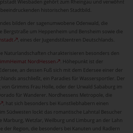
uptstadt Wiesbaden gehört zum Rheingau und verwöhnt
 beeindruckenden historischen Stadtbild.
ndes bilden der sagenumwobene Odenwald, die
e Bergstraße um Heppenheim und Bensheim sowie die
stadt
, eines der Jugendstilzentren Deutschlands.
e Naturlandschaften charakterisieren besonders den
rimmHeimat NordHessen
. Höhepunkt ist der
Edersee, an dessen Fuß sich mit dem Edersee einer der
lands anschließt, ein Paradies für Wassersportler. Der
 von Grimms Frau Holle, oder der Urwald Sababurg im
Dorado für Wanderer. Nordhessens Metropole, die
, hat sich besonders bei Kunstliebhabern einen
im Südwesten lockt das romantische Lahntal Besucher
ie Marburg, Wetzlar, Weilburg und Limburg an der Lahn
ele der Region, die besonders bei Kanuten und Radlern