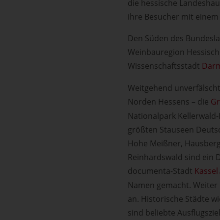
die hessische Landesha
ihre Besucher mit einem
Den Süden des Bundesla
Weinbauregion Hessisch
Wissenschaftsstadt
Darm
Weitgehend unverfälscht
Norden Hessens – die
G
Nationalpark Kellerwald-
größten Stauseen Deutsch
Hohe Meißner, Hausberg
Reinhardswald sind ein 
documenta-Stadt
Kassel
Namen gemacht. Weiter 
an. Historische Städte w
sind beliebte Ausflugszi