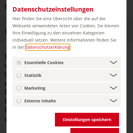
Naturpark Westhavelland
Datenschutzeinstellungen
Hier finden Sie eine Übersicht über die auf der
Webseite verwendeten Arten von Cookies. Sie können
Natur & Aktiv
Naturpark Westhavelland
Ihre Einwilligung zu den einzelnen Kategorien
individuell setzen. Weitere Informationen finden Sie
in der
Datenschutzerklärung
.
Der Naturpark Westhavelland
Essentielle Cookies
westlich von Berlin wird vom
Wasser bestimmt, besonders von
Statistik
der Havel mit ihrer
Marketing
Niederungslandschaft.
Beeindruckend ist hier auch der
Externe Inhalte
Nachthimmel – einer der
dunkelsten Deutschlands.
Einstellungen speichern