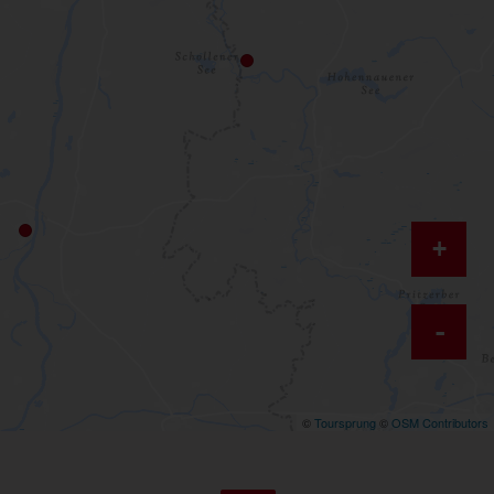
+
-
©
Toursprung
©
OSM Contributors