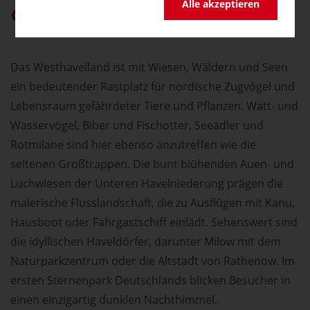
Alle akzeptieren
germany.travel bei Google bevorzugen
Das Westhavelland ist mit Wiesen, Wäldern und Seen
ein bedeutender Rastplatz für nordische Zugvögel und
Lebensraum gefährdeter Tiere und Pflanzen. Watt- und
Wasservögel, Biber und Fischotter, Seeadler und
Rotmilane sind hier ebenso anzutreffen wie die
seltenen Großtrappen. Die bunt blühenden Auen- und
Luchwiesen der Unteren Havelniederung prägen die
malerische Flusslandschaft, die zu Ausflügen mit Kanu,
Hausboot oder Fahrgastschiff einlädt. Sehenswert sind
die idyllischen Haveldörfer, darunter Milow mit dem
Naturparkzentrum oder die Altstadt von Rathenow. Im
ersten Sternenpark Deutschlands blicken Besucher in
einen einzigartig dunklen Nachthimmel.