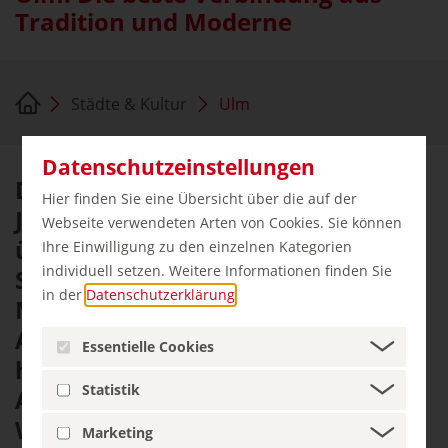
Tradition und Moderne
Städte & Kultur
Ulm
Datenschutzeinstellungen
Das Ulmer Münster ist seit
Hier finden Sie eine Übersicht über die auf der
Jahrhunderten das alles
Webseite verwendeten Arten von Cookies. Sie können
überragende Wahrzeichen der
Ihre Einwilligung zu den einzelnen Kategorien
individuell setzen. Weitere Informationen finden Sie
Stadt. Es verleiht dem
in der
Datenschutzerklärung
.
Münsterplatz eine besondere
Atmosphäre, in der sich
Essentielle Cookies
historische Kulisse und moderne
Statistik
Architektur auf faszinierende
Weise begegnen. Rund um das
Marketing