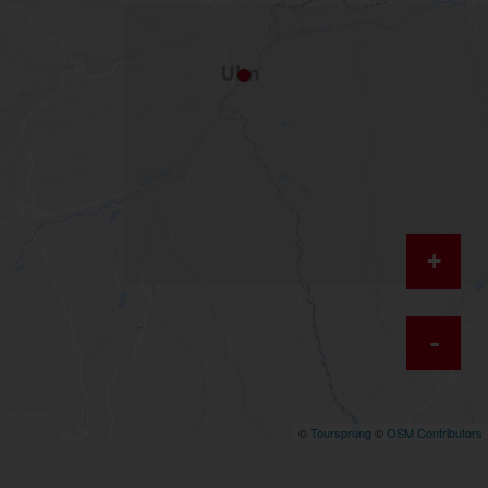
+
-
©
Toursprung
©
OSM Contributors