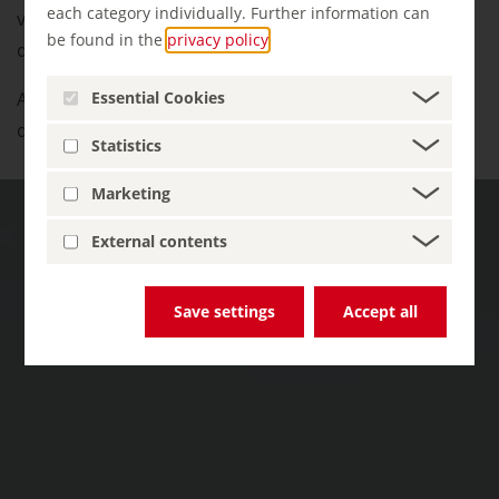
each category individually. Further information can
voiture et regardez : nous avons quelques suggestions
be found in the
privacy policy
.
d'itinéraires pour vous !
Essential Cookies
Astuce : il y a également de nombreux itinéraires à
découvrir à pied ou à vélo.
Statistics
Marketing
External contents
Save settings
Accept all