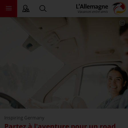
ALC
ats fédéraux
ewsroom
ommerce
propos de nous
Inspiring Germany
Partez à l'aventure pour un road