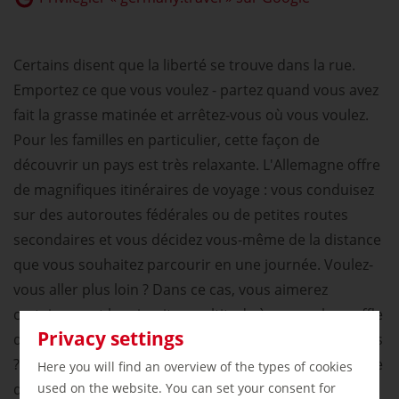
Certains disent que la liberté se trouve dans la rue.
Emportez ce que vous voulez - partez quand vous avez
fait la grasse matinée et arrêtez-vous où vous voulez.
Pour les familles en particulier, cette façon de
découvrir un pays est très relaxante. L'Allemagne offre
de magnifiques itinéraires de voyage : vous conduisez
sur des autoroutes fédérales ou de petites routes
secondaires et vous décidez vous-même de la distance
que vous souhaitez parcourir en une journée. Voulez-
vous aller plus loin ? Dans ce cas, vous aimerez
certainement les circuits en altitude à couper le souffle
Privacy settings
des routes alpines allemandes. Vous aimez les courbes
? Vous pourrez ensuite emprunter la route de l'ardoise
Here you will find an overview of the types of cookies
used on the website. You can set your consent for
de la Moselle. Sinon, partez en camping-car ou en