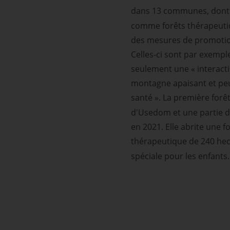
dans 13 communes, dont t
comme forêts thérapeutiqu
des mesures de promotion 
Celles-ci sont par exemp
seulement une « interact
montagne apaisant et peu 
santé ». La première for
d'Usedom et une partie d
en 2021. Elle abrite une 
thérapeutique de 240 he
spéciale pour les enfants.