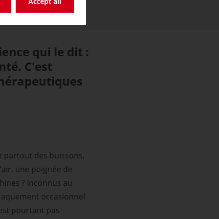
Accept all
ence qui le dit :
nté. C'est
 thérapeutiques
t partout des buissons,
l'air, une poignée de
chines ? Inconnus au
e craquement occasionnel
'est pourtant pas