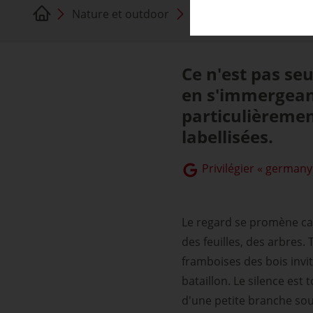
Nature et outdoor
Forêts thermales et t
Ce n'est pas seu
en s'immergeant 
particulièremen
labellisées.
Privilégier « germany
Le regard se promène cal
des feuilles, des arbres.
framboises des bois invi
bataillon. Le silence es
d'une petite branche sous