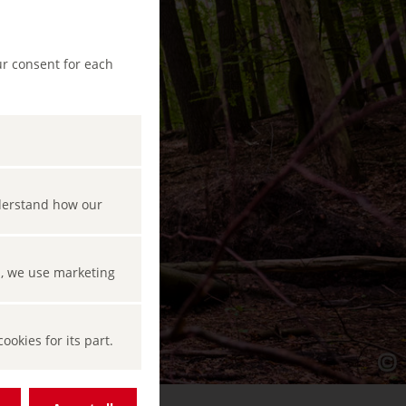
ur consent for each
nderstand how our
s, we use marketing
okies for its part.