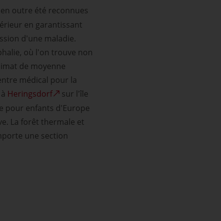
t en outre été reconnues
érieur en garantissant
ession d'une maladie.
halie, où l'on trouve non
 climat de moyenne
entre médical pour la
 à
Heringsdorf
sur l'île
le pour enfants d'Europe
e. La forêt thermale et
mporte une section