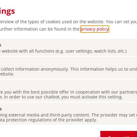
ings
verview of the types of cookies used on the website. You can set yo
Further information can be found in the
privacy policy
.
s
 website with all functions (e.g. user settings, watch lists, etc.)
e
es collect information anonymously. This information helps us to u
 pleine
website.
de you with the best possible offer in cooperation with our partner
e, in order to use our chatbot, you must activate this setting.
s
ing external media and third-party content. The provider may set co
ta protection regulations of the provider apply.