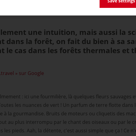
Save settings
hérapeutiques
lement une intuition, mais aussi la sci
dans la forêt, on fait du bien à sa sa
t le cas dans les forêts thermales et
.travel » sur Google
mement : ici une fourmilière, là quelques fleurs sauvages e
 Toutes les nuances de vert ! Un parfum de terre flotte dans 
te à la gourmandise. Bruits de moteurs ou cliquetis des ma
t tout au plus interrompu par le chant des oiseaux ou par l
 les pieds. Aah, la détente, c'est aussi simple que ça ! Ce n