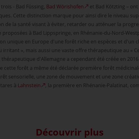
rois - Bad Füssing,
Bad Wörishofen
et Bad Kötzting – on
es. Cette distinction marque pour ainsi dire le niveau sup
de la santé visant à éviter, retarder ou atténuer la progr
le proposées à Bad Lippspringe, en Rhénanie-du-Nord-Westp
ion unique en Europe d'une forêt riche en espèces et d'un
irritant », mais aussi une vaste offre thérapeutique au « C
êt thérapeutique d'Allemagne a cependant été créée en 2016
e cette forêt a même été déclarée première forêt médicina
forêt sensorielle, une zone de mouvement et une zone créativ
ctares à
Lahnstein
, la première en Rhénanie-Palatinat, co
Découvrir plus