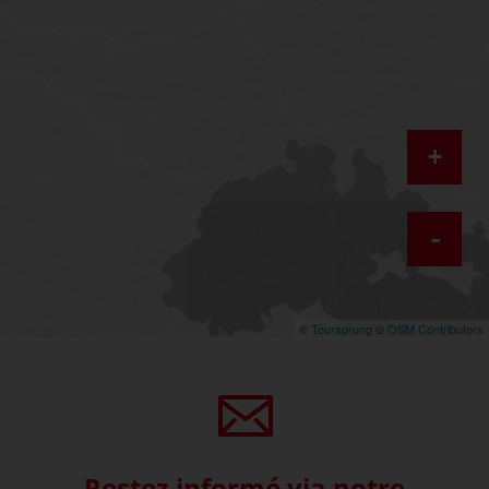
+
-
©
Toursprung
©
OSM Contributors
Restez informé via notre