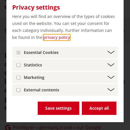
compagnie d’un fleuve légendaire
Privacy settings
Here you will find an overview of the types of cookies
used on the website. You can set your consent for
Nature et outdoor
Piste cyclable du Danube
each category individually. Further information can
be found in the
privacy policy
.
Essential Cookies
Le Danube : on l’a chanté, des
compositeurs lui ont consacré des
Statistics
œuvres et des légendes
Marketing
l’accompagnent. Le long de la Piste
cyclable du Danube, on comprend
External contents
pourquoi le fleuve a toujours
exercé un tel attrait.
Save settings
Accept all
Privilégier « germany.travel » sur Google