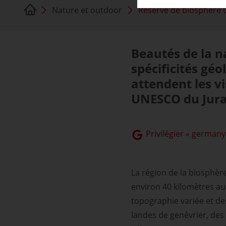
Nature et outdoor
Réserve de biosphère
Beautés de la n
spécificités géo
attendent les v
UNESCO du Jura
Privilégier « germany
La région de la biosphèr
environ 40 kilomètres au
topographie variée et des
landes de genévrier, des 