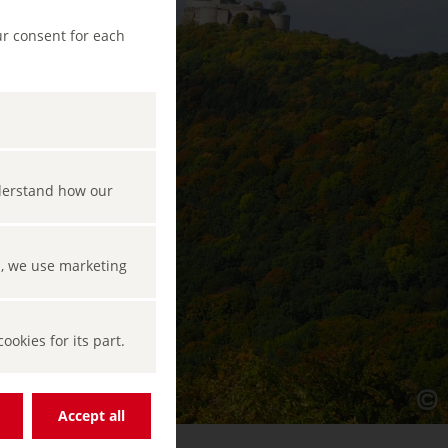
ur consent for each
nderstand how our
s, we use marketing
okies for its part.
Accept all