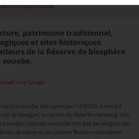
 UNESCO du Jura souabe
ature, patrimoine traditionnel,
logiques et sites historiques
isiteurs de la Réserve de biosphère
 souabe.
.travel » sur Google
e du Jura souabe, distinguée par l'UNESCO, s'étend à
 sud de Stuttgart, la capitale du Bade-Wurtemberg. Une
 paysages culturels diversifiés tels que des vergers, des
forêts de hêtres et des prairies fleuries multicolores