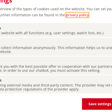
ings
verview of the types of cookies used on the website. You can set yo
Further information can be found in the
privacy policy
.
s
 website with all functions (e.g. user settings, watch lists, etc.)
es collect information anonymously. This information helps us to u
website.
e
de you with the best possible offer in cooperation with our partner
abe
e, in order to use our chatbot, you must activate this setting.
s
ing external media and third-party content. The provider may set co
ta protection regulations of the provider apply.
Save settings