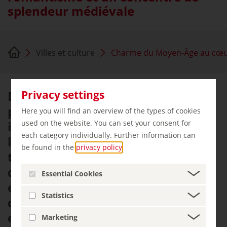
splendeur médiévale
Villes et culture
Charme du Moyen-Âge au cœur d
Dans certaines villes, ce ne sont
Privacy settings
pas des monuments « stars »
Here you will find an overview of the types of cookies
individuels qui suscitent
used on the website. You can set your consent for
each category individually. Further information can
l'enthousiasme, mais plutôt un
be found in the
privacy policy
.
tout. C'est le cas des vieilles villes
dont les ensembles médiévaux
Essential Cookies
et/ou baroques de maisons à
Statistics
colombages, de tourelles, d'églises
et de ruelles forment une vue
Marketing