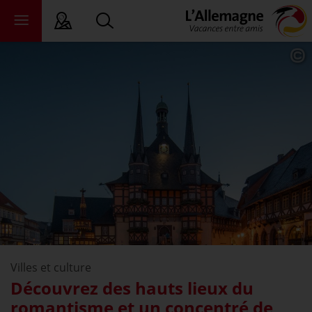
ALC
ats fédéraux
ewsroom
ommerce
propos de nous
Villes et culture
Découvrez des hauts lieux du
romantisme et un concentré de