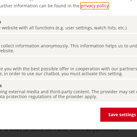
e.
Further information can be found in the
privacy policy
.
s
 website with all functions (e.g. user settings, watch lists, etc.)
.travel » sur Google
es collect information anonymously. This information helps us to u
website.
 Xanten était l'un des sites romains les plus importants
visiter les vestiges de la ville romaine dans le parc
de you with the best possible offer in cooperation with our partner
ten. C'est le plus grand musée archéologique en plein
e, in order to use our chatbot, you must activate this setting.
itable point fort pour les amateurs d'histoire. Les
s
structions de bâtiments romains montrent comment
ing external media and third-party content. The provider may set co
 de province romaine. Les bâtiments spectaculaires sont
ta protection regulations of the provider apply.
ithéâtre, l'auberge et l'imposant mur de la ville avec ses
 à septembre, découvrez l'Antiquité en regardant et en
Save settings
s romains ou visitez le pavillon du limes et apprenez
ur le limes de Basse Germanie, inscrit au patrimoine