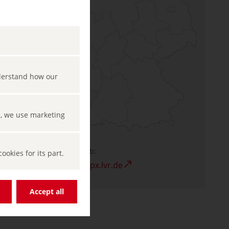
nderstand how our
s, we use marketing
Site web:
okies for its part.
www.apx.lvr.de
Accept all