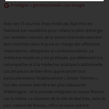
Privilégier « germany.travel » sur Google
Avec ses 15 sources d’eau minérale, Bad Ems est
l’adresse par excellence pour refaire le plein d’énergie.
Les remèdes naturels de la station thermale exercent
leurs bienfaits dans la prise en charge des affections
respiratoires, allergiques et cardiovasculaires. La
médecine moderne y est pratiquée, parallèlement à la
naturopathie et à la médecine asiatique traditionnelle.
Les amateurs de bien-être apprécieront tout
particulièrement l’établissement « Emser Therme »,
l’un des univers bien-être les plus séduisants
d’Allemagne – et le premier intégrant un sauna flottant
sur la rivière. La situation de la ville de Bad Ems, dans le
parc naturel de Nassau, offre un vaste spectre