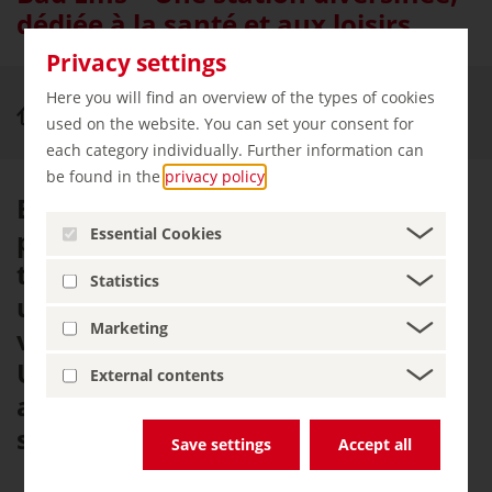
dédiée à la santé et aux loisirs
Privacy settings
Here you will find an overview of the types of cookies
Vivre et apprécier
Bad Ems
used on the website. You can set your consent for
each category individually. Further information can
be found in the
privacy policy
.
Bains impériaux et mondains,
petite sœur de Nice : cette ville
Essential Cookies
thermale sur la rivière Lahn est
Statistics
une destination prisée des
Marketing
visiteurs soucieux de leur santé.
Une réputation que Bad Ems doit
External contents
aux propriétés curatives de ses
sources minérales et thermales.
Save settings
Accept all