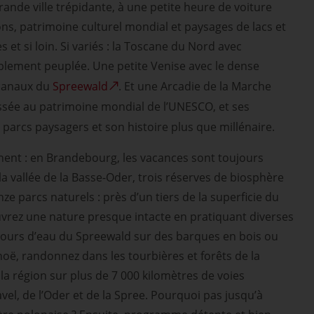
ande ville trépidante, à une petite heure de voiture
ns, patrimoine culturel mondial et paysages de lacs et
rès et si loin. Si variés : la Toscane du Nord avec
aiblement peuplée. Une petite Venise avec le dense
 canaux du
Spreewald
. Et une Arcadie de la Marche
classée au patrimoine mondial de l’UNESCO, et ses
 parcs paysagers et son histoire plus que millénaire.
ent : en Brandebourg, les vacances sont toujours
 la vallée de la Basse-Oder, trois réserves de biosphère
ze parcs naturels : près d’un tiers de la superficie du
vrez une nature presque intacte en pratiquant diverses
s cours d’eau du Spreewald sur des barques en bois ou
oë, randonnez dans les tourbières et forêts de la
la région sur plus de 7 000 kilomètres de voies
avel, de l’Oder et de la Spree. Pourquoi pas jusqu’à