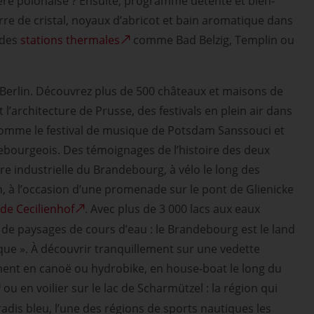
ère polonaise ? Ensuite, programme détente et bien-
ierre de cristal, noyaux d’abricot et bain aromatique dans
 des
stations thermales
comme Bad Belzig, Templin ou
 Berlin. Découvrez plus de 500 châteaux et maisons de
et l’architecture de Prusse, des festivals en plein air dans
comme le festival de musique de Potsdam Sanssouci et
ebourgeois. Des témoignages de l’histoire des deux
re industrielle du Brandebourg, à vélo le long des
n, à l’occasion d’une promenade sur le pont de Glienicke
de Cecilienhof
. Avec plus de 3 000 lacs aux eaux
² de paysages de cours d’eau : le Brandebourg est le land
ique ». À découvrir tranquillement sur une vedette
ment en canoë ou hydrobike, en house-boat le long du
ou en voilier sur le lac de Scharmützel : la région qui
adis bleu, l’une des régions de sports nautiques les