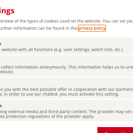
ings
verview of the types of cookies used on the website. You can set yo
Further information can be found in the
privacy policy
.
s
 website with all functions (e.g. user settings, watch lists, etc.)
ourg :
es collect information anonymously. This information helps us to u
aysages
website.
de you with the best possible offer in cooperation with our partner
e, in order to use our chatbot, you must activate this setting.
s
ing external media and third-party content. The provider may set co
ta protection regulations of the provider apply.