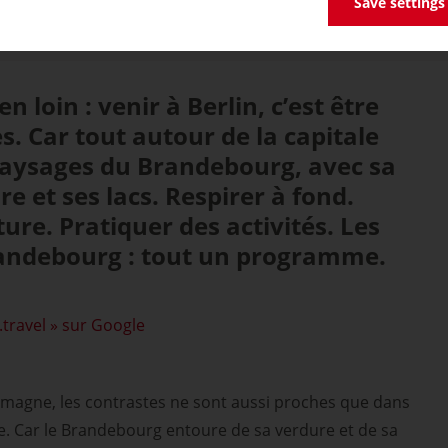
Save settings
ien loin : venir à Berlin, c’est être
s. Car tout autour de la capitale
paysages du Brandebourg, avec sa
re et ses lacs. Respirer à fond.
ure. Pratiquer des activités. Les
andebourg : tout un programme.
.travel » sur Google
llemagne, les contrastes ne sont aussi proches que dans
ale. Car le Brandebourg entoure de sa verdure et de sa