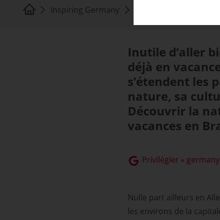
Inspiring Germany
Brandebourg
Inutile d’aller b
déjà en vacance
s’étendent les 
nature, sa cultu
Découvrir la nat
vacances en Br
Privilégier « germany
Nulle part ailleurs en A
les environs de la capit