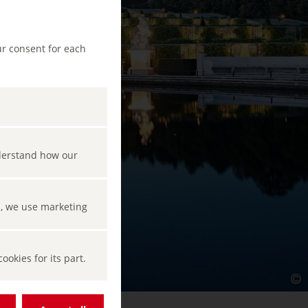
ur consent for each
nderstand how our
s, we use marketing
okies for its part.