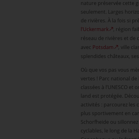
nature préservée cette gr
seulement. Larges horizo
de rivières. À la fois si p
l’Uckermark
, région f
réseau de rivières et de
avec
Potsdam
, ville 
splendides châteaux, ses
Où que vos pas vous mèn
vertes ! Parc national de
classées à l’UNESCO et on
land est protégée. Décou
activités : parcourez le
plus sportivement en can
Schorfheide ou sillonnez 
cyclables, le long de la H