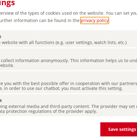
ings
verview of the types of cookies used on the website. You can set yo
Further information can be found in the
privacy policy
.
s
 website with all functions (e.g. user settings, watch lists, etc.)
es collect information anonymously. This information helps us to u
website.
: petite
de you with the best possible offer in cooperation with our partner
e, in order to use our chatbot, you must activate this setting.
s
ing external media and third-party content. The provider may set co
ta protection regulations of the provider apply.
Save settings