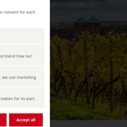
ur consent for each
nderstand how our
s, we use marketing
okies for its part.
Accept all