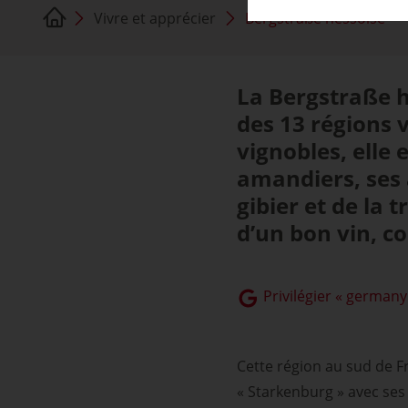
Vivre et apprécier
Bergstraße hessoise
La Bergstraße he
des 13 régions 
vignobles, elle
amandiers, ses 
gibier et de la
d’un bon vin, c
Privilégier « germany
Cette région au sud de Fr
« Starkenburg » avec ses 