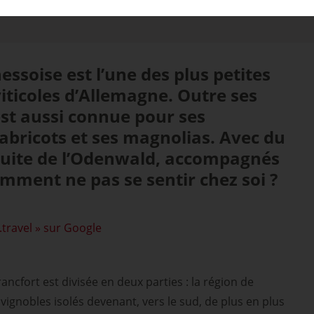
ssoise est l’une des plus petites
viticoles d’Allemagne. Outre ses
 est aussi connue pour ses
abricots et ses magnolias. Avec du
 truite de l’Odenwald, accompagnés
omment ne pas se sentir chez soi ?
.travel » sur Google
ancfort est divisée en deux parties : la région de
vignobles isolés devenant, vers le sud, de plus en plus