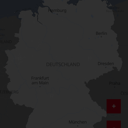
10
12
12
+
-